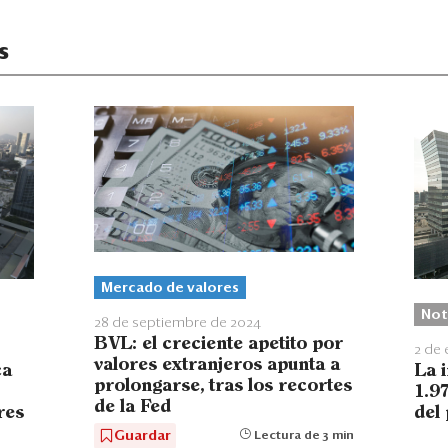
s
Mercado de valores
Not
28 de septiembre de 2024
BVL: el creciente apetito por
2 de 
valores extranjeros apunta a
ca
La i
prolongarse, tras los recortes
1.9
de la Fed
res
del
Guardar
Lectura de 3 min