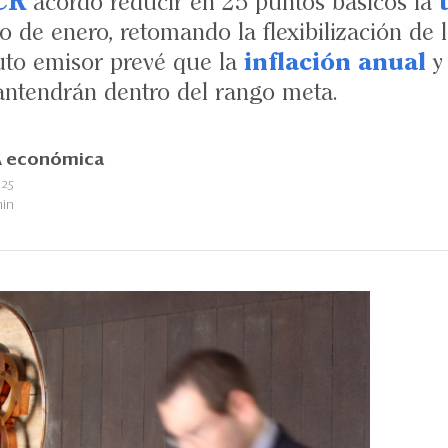
CR
acordó reducir en 25 puntos básicos la
de enero, retomando la flexibilización de la
tuto emisor prevé que la
inflación anual
y
ntendrán dentro del rango meta.
 económica
025
min