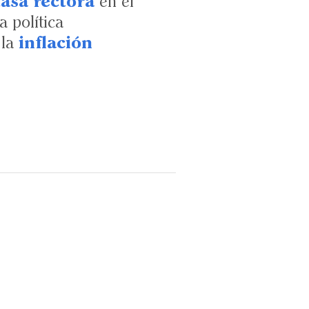
tasa rectora
en el
 política
 la
inflación