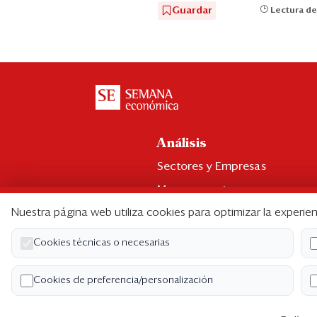
Guardar
Lectura de
Análisis
Sectores y Empresas
Management
Nuestra página web utiliza cookies para optimizar la experien
Economía y Finanzas
Legal y Política
Cookies técnicas o necesarias
Ranking CEO
Cookies de preferencia/personalización
Blogs