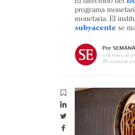
El directorio del
B
programa monetario 
monetaria. El insti
subyacente
se ma
Por
SEMANA
9 de enero de 2
Lectura de 3 