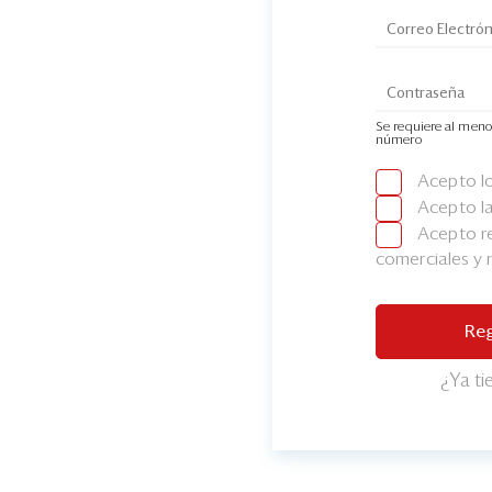
Se requiere al meno
número
Acepto l
Acepto l
Acepto re
comerciales y
Reg
¿Ya t