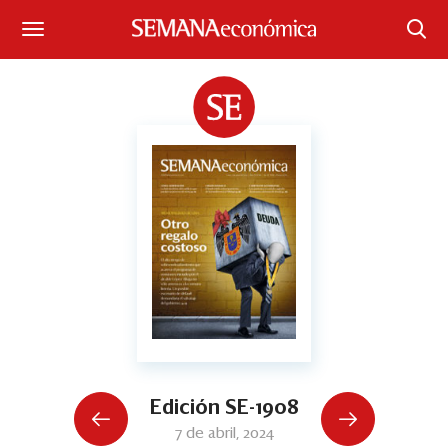
Suscríbase
Iniciar sesión
Portada
¿Qué está pasando?
Sectores y Empresas
Management
Economía y Finanzas
Legal y Política
Edición SE-1908
7 de abril, 2024