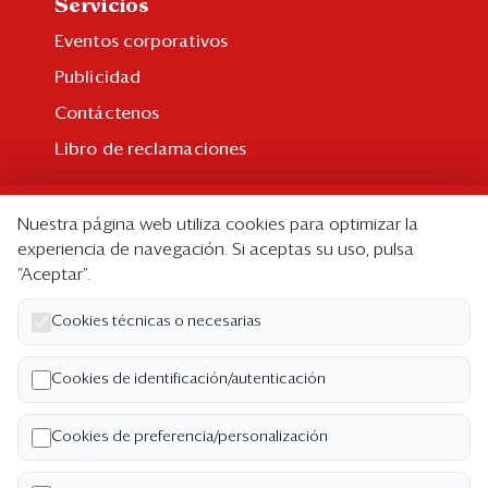
Servicios
Eventos corporativos
Publicidad
Contáctenos
Libro de reclamaciones
Suscripción
Nuestra página web utiliza cookies para optimizar la
Suscripción individual
experiencia de navegación. Si aceptas su uso, pulsa
“Aceptar”.
Paquetes corporativos
Edición Impresa
Cookies técnicas o necesarias
Nosotros
Cookies de identificación/autenticación
Quiénes somos
Cookies de preferencia/personalización
Código de ética
Términos y Condiciones