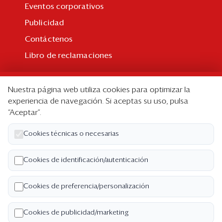
Eventos corporativos
Publicidad
Contáctenos
Libro de reclamaciones
Suscripción
Nuestra página web utiliza cookies para optimizar la
Suscripción individual
experiencia de navegación. Si aceptas su uso, pulsa
“Aceptar”.
Paquetes corporativos
Edición Impresa
Cookies técnicas o necesarias
Nosotros
Cookies de identificación/autenticación
Quiénes somos
Cookies de preferencia/personalización
Código de ética
Términos y Condiciones
Cookies de publicidad/marketing
Política de Privacidad