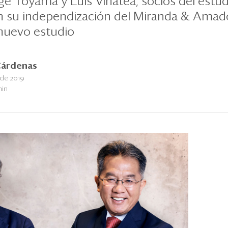
e Toyama y Luis Vinatea, socios del estud
su independización del Miranda & Amado 
 nuevo estudio
Cárdenas
 de 2019
min