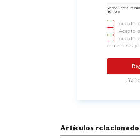
Se requiere al meno
número
Acepto l
Acepto l
Acepto re
comerciales y
Reg
¿Ya t
Artículos relacionado