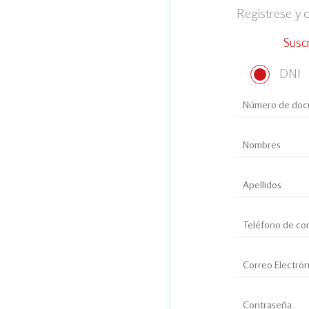
Regístrese y
Susc
DNI