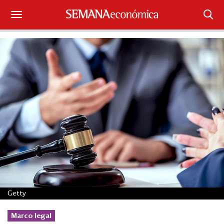
Suscríbase
Iniciar sesión
Portada
¿Qué está pasando?
Sectores y Empresas
Management
Economía y Finanzas
Getty
Legal y Política
Marco legal