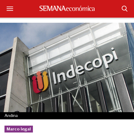
Suscríbase
Iniciar sesión
Portada
¿Qué está pasando?
Sectores y Empresas
Management
Economía y Finanzas
Andina
Legal y Política
Marco legal