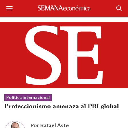
Suscríbase
Iniciar sesión
Portada
¿Qué está pasando?
Sectores y Empresas
Management
Política internacional
Economía y Finanzas
Proteccionismo amenaza al PBI global
Legal y Política
Por
Rafael Aste