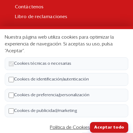
Contáctenos
Libro de reclamaciones
Suscripción
Nuestra página web utiliza cookies para optimizar la
Suscripción individual
experiencia de navegación. Si aceptas su uso, pulsa
“Aceptar”.
Paquetes corporativos
Edición Impresa
Cookies técnicas o necesarias
Nosotros
Cookies de identificación/autenticación
Quiénes somos
Cookies de preferencia/personalización
Código de ética
Términos y Condiciones
Cookies de publicidad/marketing
Política de Privacidad
Política de Cookies
Aceptar todo
Copyright ©2026 Semana Económica. Todos los