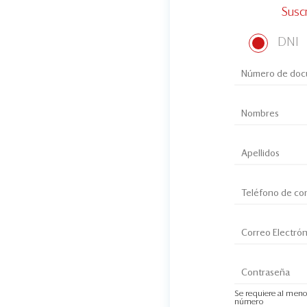
Susc
DNI
Se requiere al meno
número