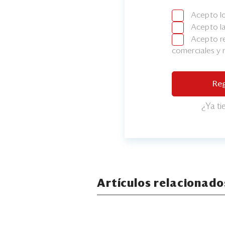
Acepto l
Acepto l
Acepto re
comerciales y
Reg
¿Ya t
Artículos relacionado