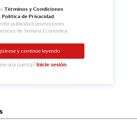
os
Términos y Condiciones
a
Política de Privacidad
cibir publicidad, promociones
 noticias de Semana Económica
ístrese y continúe leyendo
iene una cuenta?
Inicie sesión
s