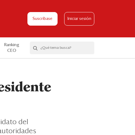
Suscríbase
Iniciar sesión
Ranking
CEO
esidente
idato del
 autoridades