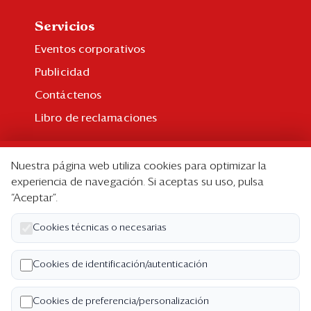
Servicios
Eventos corporativos
Publicidad
Contáctenos
Libro de reclamaciones
Suscripción
Nuestra página web utiliza cookies para optimizar la
Suscripción individual
experiencia de navegación. Si aceptas su uso, pulsa
“Aceptar”.
Paquetes corporativos
Edición Impresa
Cookies técnicas o necesarias
Nosotros
Cookies de identificación/autenticación
Quiénes somos
Cookies de preferencia/personalización
Código de ética