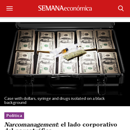
Suscríbase
Iniciar sesión
Portada
¿Qué está pasando?
Sectores y Empresas
Management
Case with dollars, syringe and drugs isolated on a black
background
Economía y Finanzas
Política
Legal y Política
Narcomanagement
: el lado corporativo