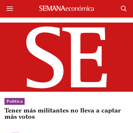
Suscríbase
Iniciar sesión
Portada
¿Qué está pasando?
Sectores y Empresas
Management
Política
Economía y Finanzas
Tener más militantes no lleva a captar
más votos
Legal y Política