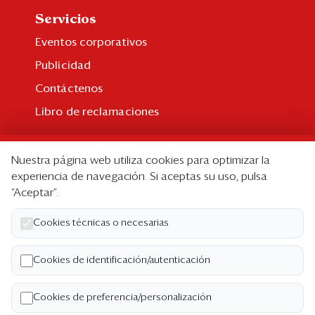
Servicios
Eventos corporativos
Publicidad
Contáctenos
Libro de reclamaciones
Suscripción
Nuestra página web utiliza cookies para optimizar la
Suscripción individual
experiencia de navegación. Si aceptas su uso, pulsa
“Aceptar”.
Paquetes corporativos
Edición Impresa
Cookies técnicas o necesarias
Nosotros
Cookies de identificación/autenticación
Quiénes somos
Cookies de preferencia/personalización
Código de ética