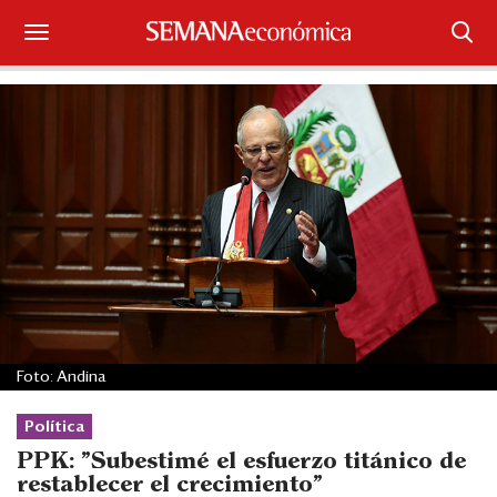
Suscríbase
Iniciar sesión
Portada
¿Qué está pasando?
Sectores y Empresas
Management
Foto: Andina
Economía y Finanzas
Política
Legal y Política
PPK: "Subestimé el esfuerzo titánico de
restablecer el crecimiento"