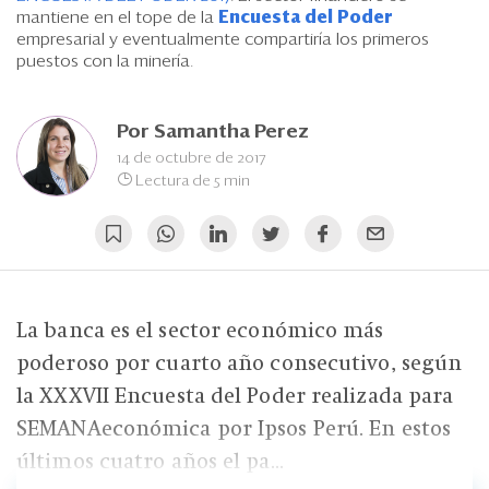
Eventos
mantiene en el tope de la
Encuesta del Poder
empresarial y eventualmente compartiría los primeros
Blogs
puestos con la minería.
Ranking CEO
Por
Samantha Perez
Edición Impresa
14 de octubre de 2017
Lectura de 5 min
La banca es el sector económico más
poderoso por cuarto año consecutivo, según
la XXXVII Encuesta del Poder realizada para
SEMANAeconómica por Ipsos Perú. En estos
últimos cuatro años el pa...