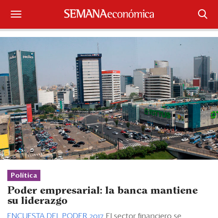
Suscríbase
Iniciar sesión
Portada
¿Qué está pasando?
Sectores y Empresas
Management
Economía y Finanzas
Política
Poder empresarial: la banca mantiene
Legal y Política
su liderazgo
ENCUESTA DEL PODER 2017
. El sector financiero se