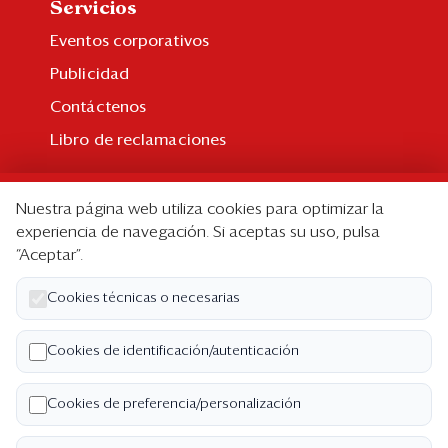
Servicios
Eventos corporativos
Publicidad
Contáctenos
Libro de reclamaciones
Suscripción
Nuestra página web utiliza cookies para optimizar la
Suscripción individual
experiencia de navegación. Si aceptas su uso, pulsa
“Aceptar”.
Paquetes corporativos
Edición Impresa
Cookies técnicas o necesarias
Nosotros
Cookies de identificación/autenticación
Quiénes somos
Cookies de preferencia/personalización
Código de ética
Términos y Condiciones