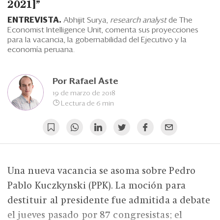
Eventos
2021]"
ENTREVISTA.
Abhijit Surya,
research analyst
de The
Blogs
Economist Intelligence Unit, comenta sus proyecciones
para la vacancia, la gobernabilidad del Ejecutivo y la
Ranking CEO
economía peruana.
Edición Impresa
Por
Rafael Aste
19 de marzo de 2018
Lectura de 6 min
Una nueva vacancia se asoma sobre Pedro
Pablo Kuczkynski (PPK). La moción para
destituir al presidente fue admitida a debate
el jueves pasado por 87 congresistas; el