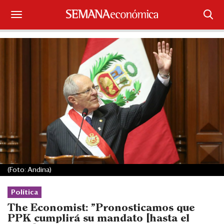
Suscríbase
Iniciar sesión
Portada
¿Qué está pasando?
Sectores y Empresas
Management
(Foto: Andina)
Economía y Finanzas
Política
Legal y Política
The Economist: "Pronosticamos que
PPK cumplirá su mandato [hasta el