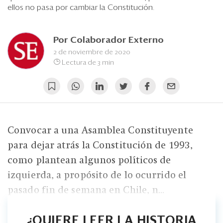
Eventos
ellos no pasa por cambiar la Constitución.
Blogs
Por
Colaborador Externo
Ranking CEO
2 de noviembre de 2020
Lectura de 3 min
Edición Impresa
Convocar a una Asamblea Constituyente
para dejar atrás la Constitución de 1993,
como plantean algunos políticos de
izquierda, a propósito de lo ocurrido el
pasado fin de semana en Chile, n...
¿QUIERE LEER LA HISTORIA