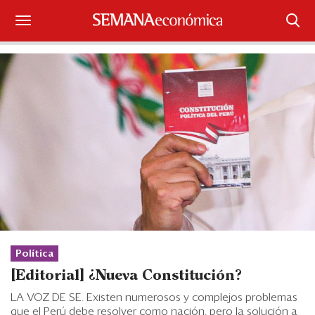
Suscríbase
Iniciar sesión
Portada
¿Qué está pasando?
Sectores y Empresas
Management
Economía y Finanzas
Política
[Editorial] ¿Nueva Constitución?
Legal y Política
LA VOZ DE SE. Existen numerosos y complejos problemas
que el Perú debe resolver como nación, pero la solución a