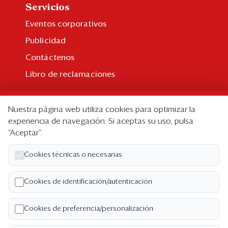
Servicios
Eventos corporativos
Publicidad
Contáctenos
Libro de reclamaciones
Suscripción
Nuestra página web utiliza cookies para optimizar la
Suscripción individual
experiencia de navegación. Si aceptas su uso, pulsa
“Aceptar”.
Paquetes corporativos
Edición Impresa
Cookies técnicas o necesarias
Nosotros
Cookies de identificación/autenticación
Quiénes somos
Cookies de preferencia/personalización
Código de ética
Términos y Condiciones