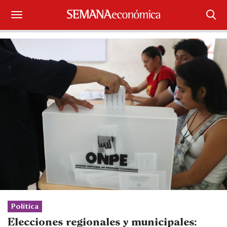
Suscríbase
Iniciar sesión
Portada
¿Qué está pasando?
Sectores y Empresas
Management
Economía y Finanzas
Legal y Política
Política
Elecciones regionales y municipales: