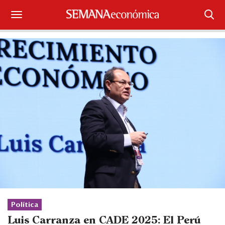
Suscríbase
Iniciar sesión
Portada
¿Qué está pasando?
Sectores y Empresas
Management
Economía y Finanzas
Legal y Política
Política
Luis Carranza en CADE 2025: El Perú