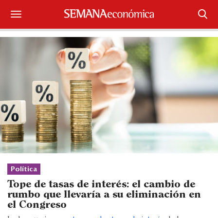
Suscríbase
Iniciar sesión
Portada
¿Qué está pasando?
Sectores y Empresas
Management
Política
Economía y Finanzas
Tope de tasas de interés: el cambio de
rumbo que llevaría a su eliminación en
Legal y Política
el Congreso