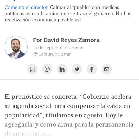
Eventos
Comenta el director
. Calmar al “pueblo” con medidas
antitécnicas es el camino que se traza el gobierno. No hay
Blogs
reactivación económica posible así.
Ranking CEO
Por
David Reyes Zamora
Edición Impresa
10 de septiembre de 2021
Lectura de 2 min
El pronóstico se concreta: “Gobierno acelera
su agenda social para compensar la caída en
popularidad”, titulamos en agosto. Hoy le
agregaría: y como arma para la permanencia
de su ministro...