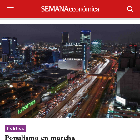
Suscríbase
Iniciar sesión
Portada
¿Qué está pasando?
Sectores y Empresas
Management
Economía y Finanzas
Legal y Política
Política
Populismo en marcha