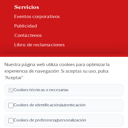
Servicios
Eventos corporativos
Publicidad
Contáctenos
Libro de reclamaciones
Suscripción
Nuestra página web utiliza cookies para optimizar la
Suscripción individual
experiencia de navegación. Si aceptas su uso, pulsa
“Aceptar”.
Paquetes corporativos
Edición Impresa
Cookies técnicas o necesarias
Nosotros
Cookies de identificación/autenticación
Quiénes somos
Cookies de preferencia/personalización
Código de ética