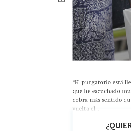
“El purgatorio está ll
que he escuchado much
cobra más sentido qu
vuelta el...
¿QUIER