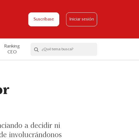
Suscríbase
Iniciar sesión
Ranking
CEO
or
iando a decidir ni
ende involucrándonos