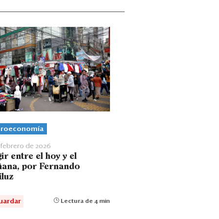
roeconomía
 febrero de 2026
ir entre el hoy y el
ana, por Fernando
iluz
uardar
Lectura de 4 min