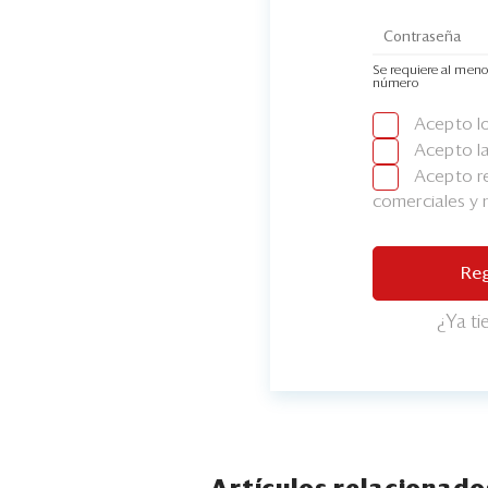
Se requiere al meno
número
Acepto l
Acepto l
Acepto re
comerciales y
Reg
¿Ya t