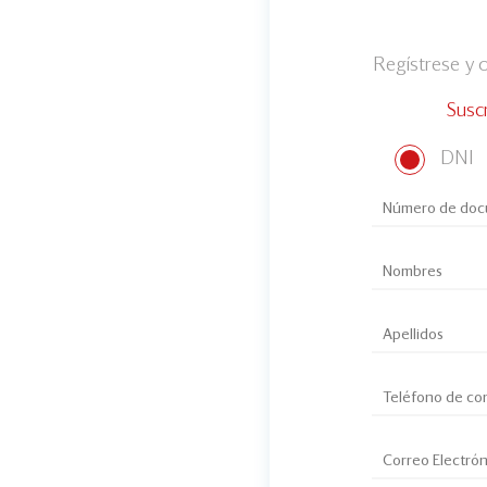
Regístrese y
Susc
DNI