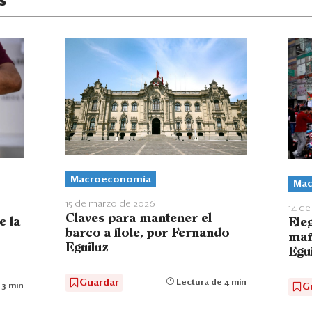
s
Macroeconomía
Mac
15 de marzo de 2026
14 de
Claves para mantener el
e la
Eleg
barco a flote, por Fernando
mañ
Eguiluz
Egu
Guardar
Lectura de 4 min
G
 3 min