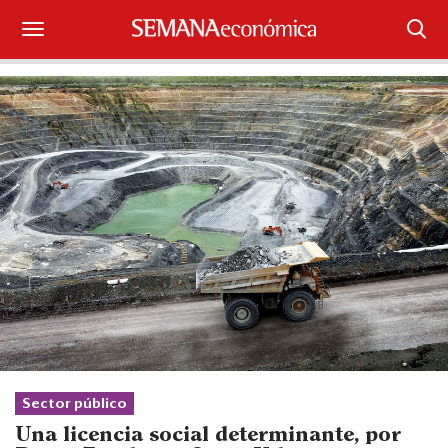
Suscríbase
Iniciar sesión
Portada
¿Qué está pasando?
Sectores y Empresas
Management
Economía y Finanzas
Legal y Política
Sector público
Una licencia social determinante, por