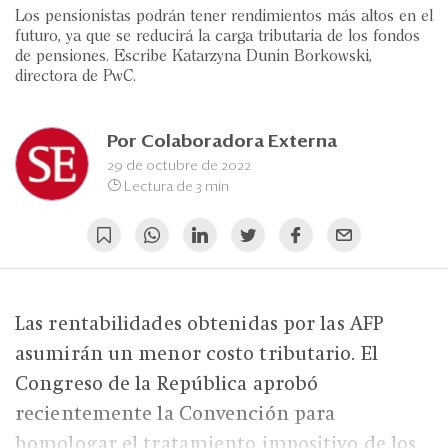
Eventos
Los pensionistas podrán tener rendimientos más altos en el
futuro, ya que se reducirá la carga tributaria de los fondos
Blogs
de pensiones. Escribe Katarzyna Dunin Borkowski,
directora de PwC.
Ranking CEO
Edición Impresa
Por
Colaboradora Externa
29 de octubre de 2022
Lectura de 3 min
Las rentabilidades obtenidas por las AFP
asumirán un menor costo tributario. El
Congreso de la República aprobó
recientemente la Convención para
homologar el tratamiento impositivo de los...