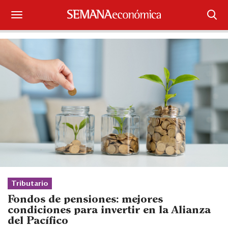
Suscríbase
Iniciar sesión
Portada
¿Qué está pasando?
Sectores y Empresas
Management
Economía y Finanzas
Tributario
Fondos de pensiones: mejores
Legal y Política
condiciones para invertir en la Alianza
del Pacífico