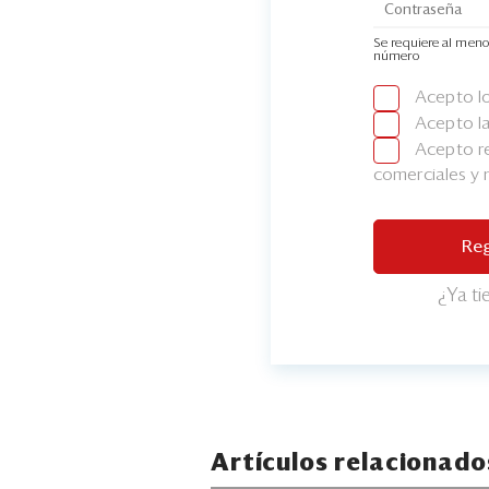
Se requiere al meno
número
Acepto l
Acepto l
Acepto re
comerciales y
Reg
¿Ya t
Artículos relacionado