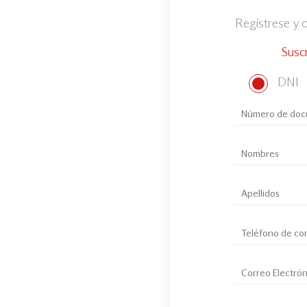
Regístrese y
Susc
DNI