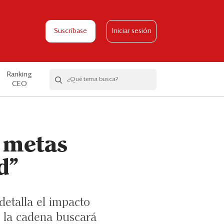
Suscríbase
Iniciar sesión
Ranking
CEO
n metas
d”
detalla el impacto
, la cadena buscará