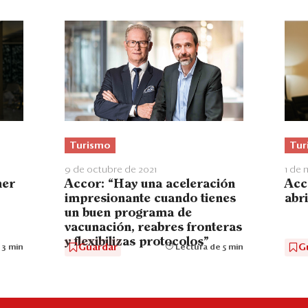
Turismo
Tur
9 de octubre de 2021
1 de 
ner
Accor: “Hay una aceleración
Acc
impresionante cuando tienes
abr
un buen programa de
vacunación, reabres fronteras
y flexibilizas protocolos"
Guardar
G
 3 min
Lectura de 5 min