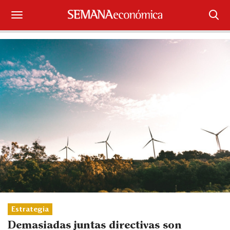
Suscríbase
Iniciar sesión
Portada
¿Qué está pasando?
Sectores y Empresas
Management
Economía y Finanzas
Legal y Política
Estrategia
Demasiadas juntas directivas son