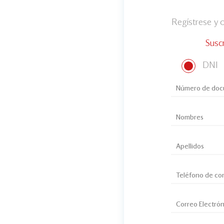
Regístrese y
Susc
DNI