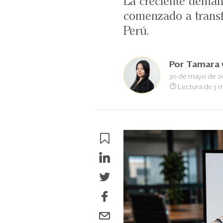
La creciente demand
comenzado a transfo
Perú.
Por
Tamara 
30 de mayo de 2
Lectura de 3 