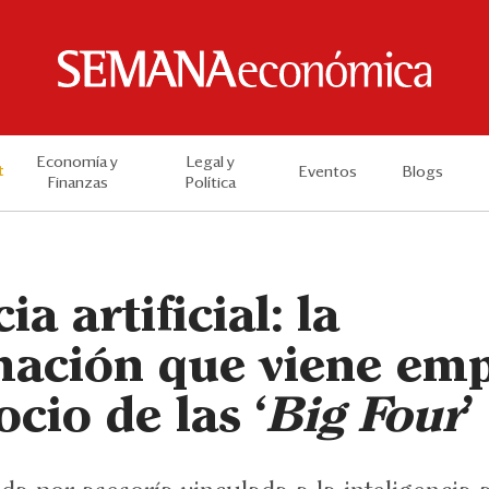
Economía y
Legal y
t
Eventos
Blogs
Finanzas
Política
ia artificial: la
mación que viene em
ocio de las ‘
Big Four
’