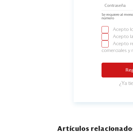
Se requiere al meno
número
Acepto l
Acepto l
Acepto re
comerciales y
Reg
¿Ya t
Artículos relacionado