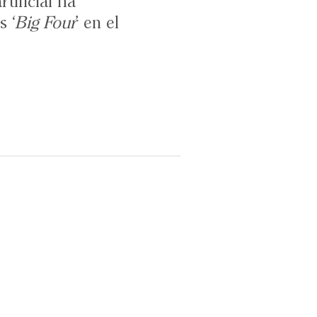
tificial ha
s ‘
Big Four
’ en el