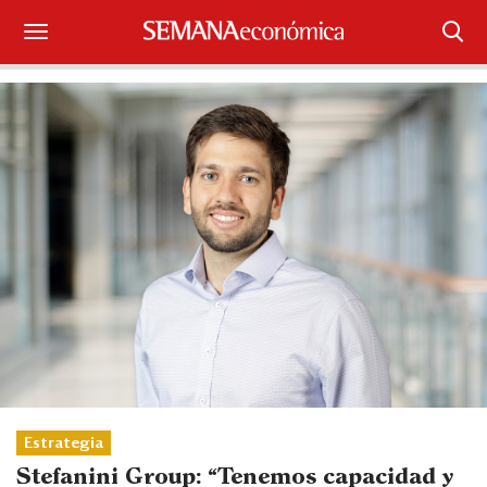
Suscríbase
Iniciar sesión
Portada
¿Qué está pasando?
Sectores y Empresas
Management
Economía y Finanzas
Legal y Política
Estrategia
Stefanini Group: “Tenemos capacidad y