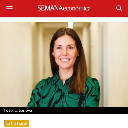
Suscríbase
Iniciar sesión
Portada
¿Qué está pasando?
Sectores y Empresas
Management
Economía y Finanzas
Foto: Urbanova
Legal y Política
Estrategia