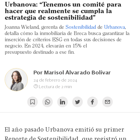
Eventos
Urbanova: “Tenemos un comité para
hacer que realmente se cumpla la
Blogs
estrategia de sostenibilidad”
Joanna Wieland, gerenta de
Sostenibilidad
de
Urbanova
,
Ranking CEO
detalla cómo la inmobiliaria de Breca busca garantizar la
inserción de criterios ESG en todas sus decisiones de
Edición Impresa
negocio. En 2024, elevarán en 15% el
presupuesto destinado a ese fin.
Por
Marisol Alvarado Bolívar
24 de febrero de 2024
Lectura de 2 min
El año pasado Urbanova emitió su primer
Reporte de Sostenibilidad, que registró un