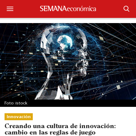
Suscríbase
Iniciar sesión
Portada
¿Qué está pasando?
Sectores y Empresas
Management
Foto: istock
Economía y Finanzas
Innovación
Legal y Política
Creando una cultura de innovación:
cambio en las reglas de juego