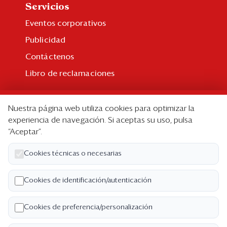
Servicios
Eventos corporativos
Publicidad
Contáctenos
Libro de reclamaciones
Suscripción
Nuestra página web utiliza cookies para optimizar la
Suscripción individual
experiencia de navegación. Si aceptas su uso, pulsa
“Aceptar”.
Paquetes corporativos
Edición Impresa
Cookies técnicas o necesarias
Nosotros
Cookies de identificación/autenticación
Quiénes somos
Cookies de preferencia/personalización
Código de ética
Términos y Condiciones