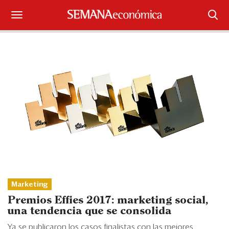
Suscríbase
Iniciar sesión
Portada
¿Qué está pasando?
Sectores y Empresas
Management
Economía y Finanzas
Marketing
Premios Effies 2017: marketing social,
Legal y Política
una tendencia que se consolida
Ya se publicaron los casos finalistas con las mejores