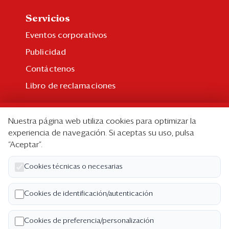
Servicios
Eventos corporativos
Publicidad
Contáctenos
Libro de reclamaciones
Suscripción
Nuestra página web utiliza cookies para optimizar la
Suscripción individual
experiencia de navegación. Si aceptas su uso, pulsa
“Aceptar”.
Paquetes corporativos
Edición Impresa
Cookies técnicas o necesarias
Nosotros
Cookies de identificación/autenticación
Quiénes somos
Cookies de preferencia/personalización
Código de ética