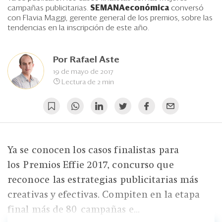
Eventos
campañas publicitarias.
SEMANAeconómica
conversó
con Flavia Maggi, gerente general de los premios, sobre las
Blogs
tendencias en la inscripción de este año.
Ranking CEO
Por
Rafael Aste
Edición Impresa
19 de mayo de 2017
Lectura de 2 min
Ya se conocen los casos finalistas para
los Premios Effie 2017, concurso que
reconoce las estrategias publicitarias más
creativas y efectivas. Compiten en la etapa
final más de 80 campañas e...