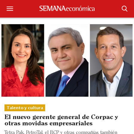
Suscríbase
Iniciar sesión
Portada
¿Qué está pasando?
Sectores y Empresas
Management
Economía y Finanzas
Talento y cultura
El nuevo gerente general de Corpac y
Legal y Política
otras movidas empresariales
Tetra Pak, PetroTal, el BCP y otras compañías también