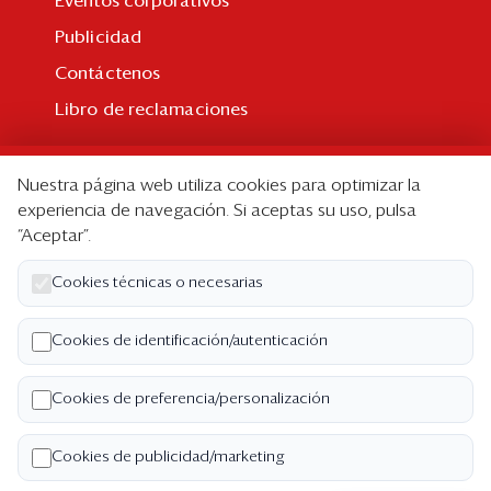
Eventos corporativos
Publicidad
Contáctenos
Libro de reclamaciones
Suscripción
Nuestra página web utiliza cookies para optimizar la
Suscripción individual
experiencia de navegación. Si aceptas su uso, pulsa
“Aceptar”.
Paquetes corporativos
Edición Impresa
Cookies técnicas o necesarias
Nosotros
Cookies de identificación/autenticación
Quiénes somos
Cookies de preferencia/personalización
Código de ética
Términos y Condiciones
Cookies de publicidad/marketing
Política de Privacidad