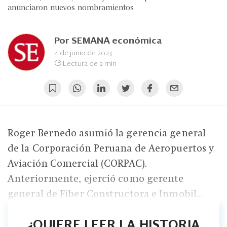
Eventos
anunciaron nuevos nombramientos
Blogs
Por
SEMANA económica
Ranking CEO
4 de junio de 2023
Lectura de 2 min
Edición Impresa
Roger Bernedo asumió la gerencia general
de la Corporación Peruana de Aeropuertos y
Aviación Comercial (CORPAC).
Anteriormente, ejerció como gerente
general de Fiber Constructora e Inmobil...
¿QUIERE LEER LA HISTORIA