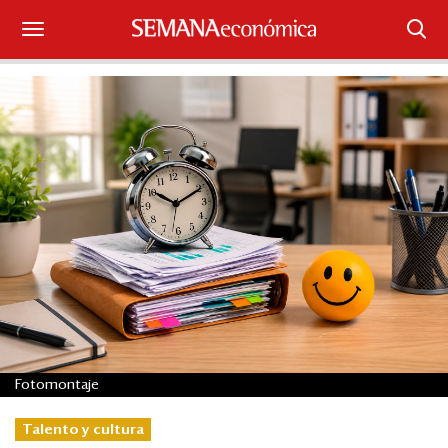
Suscríbase
Iniciar sesión
Portada
¿Qué está pasando?
Sectores y Empresas
Management
Economía y Finanzas
Fotomontaje
Legal y Política
Talento y cultura