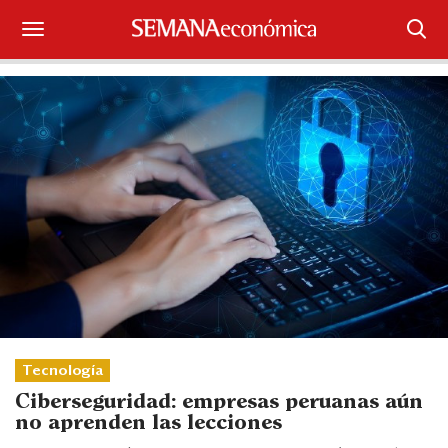
Suscríbase
Iniciar sesión
Portada
¿Qué está pasando?
Sectores y Empresas
Management
Economía y Finanzas
Tecnología
Ciberseguridad: empresas peruanas aún
Legal y Política
no aprenden las lecciones