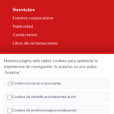
Servicios
Eventos corporativos
Publicidad
Contáctenos
Libro de reclamaciones
Suscripción
Nuestra página web utiliza cookies para optimizar la
Suscripción individual
experiencia de navegación. Si aceptas su uso, pulsa
“Aceptar”.
Paquetes corporativos
Edición Impresa
Cookies técnicas o necesarias
Nosotros
Cookies de identificación/autenticación
Quiénes somos
Cookies de preferencia/personalización
Código de ética