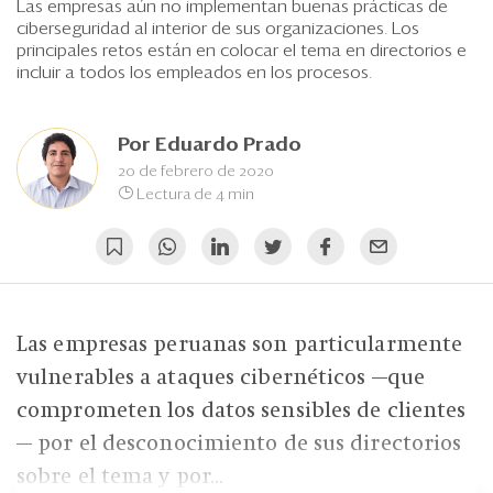
Eventos
Las empresas aún no implementan buenas prácticas de
ciberseguridad al interior de sus organizaciones. Los
Blogs
principales retos están en colocar el tema en directorios e
incluir a todos los empleados en los procesos.
Ranking CEO
Por
Eduardo Prado
Edición Impresa
20 de febrero de 2020
Lectura de 4 min
Las empresas peruanas son particularmente
vulnerables a ataques cibernéticos —que
comprometen los datos sensibles de clientes
— por el desconocimiento de sus directorios
sobre el tema y por...