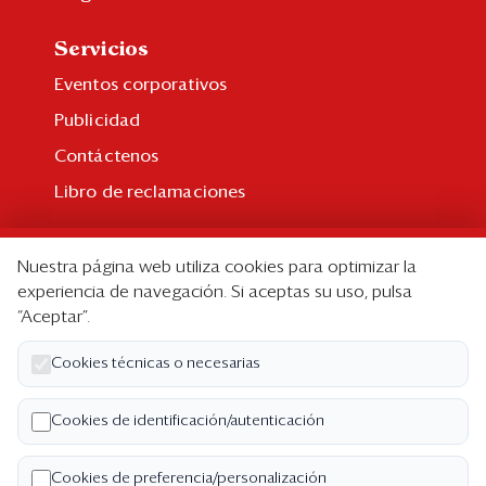
Servicios
Eventos corporativos
Publicidad
Contáctenos
Libro de reclamaciones
Suscripción
Nuestra página web utiliza cookies para optimizar la
Suscripción individual
experiencia de navegación. Si aceptas su uso, pulsa
“Aceptar”.
Paquetes corporativos
Edición Impresa
Cookies técnicas o necesarias
Nosotros
Cookies de identificación/autenticación
Quiénes somos
Cookies de preferencia/personalización
Código de ética