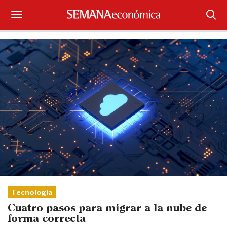
Suscríbase
Iniciar sesión
Portada
¿Qué está pasando?
Sectores y Empresas
Management
Economía y Finanzas
Tecnología
Legal y Política
Cuatro pasos para migrar a la nube de
forma correcta