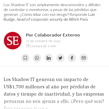
Eventos
Los Shadow IT son ampliamente desconocidos y difíciles
de controlar o monitorear, a pesar de las pérdidas que
Blogs
generan. ¿Cómo lidiar con ese riesgo? Responde
Luis
Budge,
head of corporate security
de BBVA Perú.
Ranking CEO
Edición Impresa
Por
Colaborador Externo
27 de octubre de 2019
Lectura de 2 min
Los Shadow IT generan un impacto de
US$1,700 millones al año por pérdidas de
datos y tiempo de inactividad, y las empresas
peruanas no son ajenas a ello. ¿Pero qué son?
Éste término hace r...