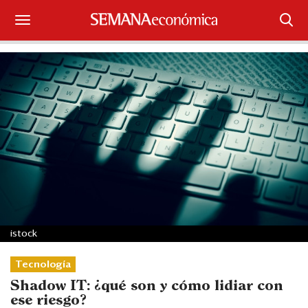
Suscríbase
Iniciar sesión
Portada
¿Qué está pasando?
Sectores y Empresas
Management
istock
Economía y Finanzas
Tecnología
Legal y Política
Shadow IT: ¿qué son y cómo lidiar con
ese riesgo?