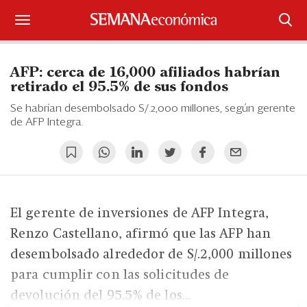
Suscríbase
AFP: cerca de 16,000 afiliados habrían
Iniciar sesión
retirado el 95.5% de sus fondos
Se habrían desembolsado S/.2,000 millones, según gerente
Portada
de AFP Integra.
¿Qué está pasando?
Sectores y Empresas
El gerente de inversiones de AFP Integra,
Management
Renzo Castellano, afirmó que las AFP han
Economía y Finanzas
desembolsado alrededor de S/.2,000 millones
para cumplir con las solicitudes de
Legal y Política
devolución del 95.5% de los...