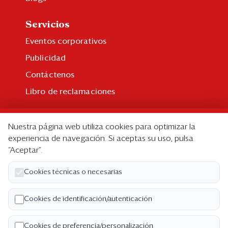
Servicios
Eventos corporativos
Publicidad
Contáctenos
Libro de reclamaciones
Suscripción
Nuestra página web utiliza cookies para optimizar la
Suscripción individual
experiencia de navegación. Si aceptas su uso, pulsa
“Aceptar”.
Paquetes corporativos
Edición Impresa
Cookies técnicas o necesarias
Nosotros
Cookies de identificación/autenticación
Quiénes somos
Cookies de preferencia/personalización
Código de ética