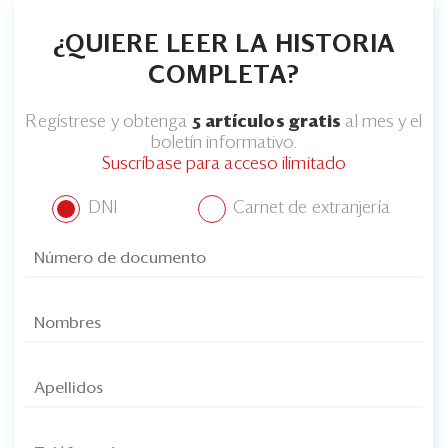
Eventos
¿QUIERE LEER LA HISTORIA
Blogs
COMPLETA?
Ranking CEO
Regístrese y obtenga
5 artículos gratis
al mes y el
Edición Impresa
boletín informativo.
Suscríbase para acceso ilimitado
DNI
Carnet de extranjería