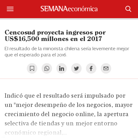
Suscríbase
Cencosud proyecta ingresos por
Iniciar sesión
US$16,500 millones en el 2017
El resultado de la minorista chilena sería levemente mejor
Portada
que el esperado para el 2016.
¿Qué está pasando?
Sectores y Empresas
Indicó que el resultado será impulsado por
Management
un "mejor desempeño de los negocios, mayor
Economía y Finanzas
crecimiento del negocio online, la apertura
selectiva de tiendas y un mejor entorno
Legal y Política
económico regional,...