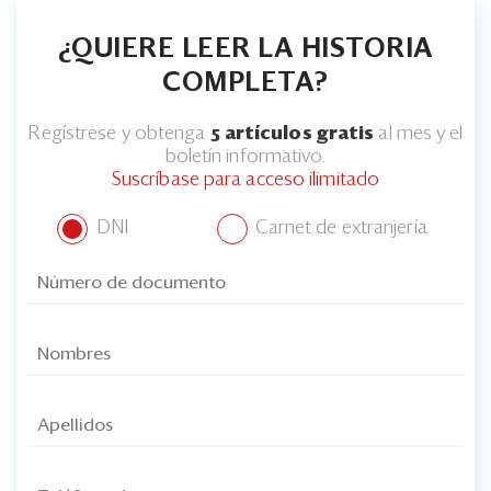
Eventos
¿QUIERE LEER LA HISTORIA
Blogs
COMPLETA?
Ranking CEO
Regístrese y obtenga
5 artículos gratis
al mes y el
Edición Impresa
boletín informativo.
Suscríbase para acceso ilimitado
DNI
Carnet de extranjería