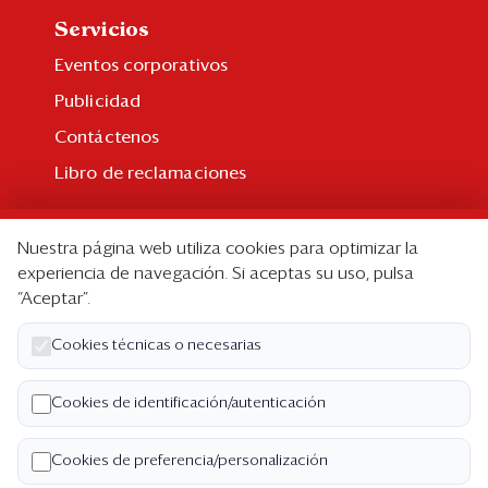
Servicios
Eventos corporativos
Publicidad
Contáctenos
Libro de reclamaciones
Suscripción
Nuestra página web utiliza cookies para optimizar la
Suscripción individual
experiencia de navegación. Si aceptas su uso, pulsa
“Aceptar”.
Paquetes corporativos
Edición Impresa
Cookies técnicas o necesarias
Nosotros
Cookies de identificación/autenticación
Quiénes somos
Cookies de preferencia/personalización
Código de ética