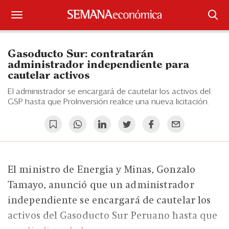
Suscríbase
Gasoducto Sur: contratarán
Iniciar sesión
administrador independiente para
cautelar activos
Portada
El administrador se encargará de cautelar los activos del
GSP hasta que ProInversión realice una nueva licitación.
¿Qué está pasando?
Sectores y Empresas
Management
El ministro de Energía y Minas, Gonzalo
Economía y Finanzas
Tamayo, anunció que un administrador
independiente se encargará de cautelar los
Legal y Política
activos del Gasoducto Sur Peruano hasta que