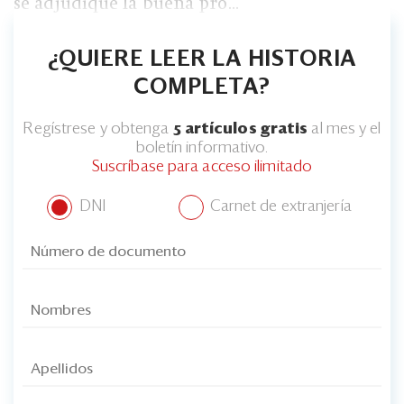
Eventos
se adjudique la buena pro...
Blogs
¿QUIERE LEER LA HISTORIA
Ranking CEO
COMPLETA?
Edición Impresa
Regístrese y obtenga
5 artículos gratis
al mes y el
boletín informativo.
Suscríbase para acceso ilimitado
DNI
Carnet de extranjería