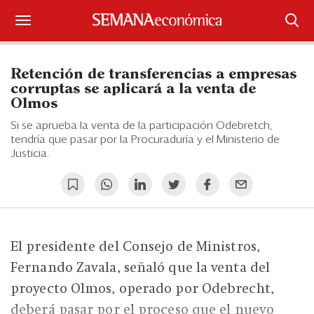
Suscríbase
Retención de transferencias a empresas
Iniciar sesión
corruptas se aplicará a la venta de
Olmos
Portada
Si se aprueba la venta de la participación Odebretch,
tendría que pasar por la Procuraduría y el Ministerio de
¿Qué está pasando?
Justicia.
Sectores y Empresas
Management
El presidente del Consejo de Ministros,
Economía y Finanzas
Fernando Zavala, señaló que la venta del
Legal y Política
proyecto Olmos, operado por Odebrecht,
deberá pasar por el proceso que el nuevo