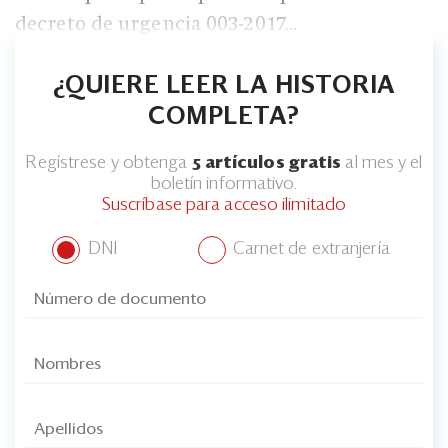
Eventos
decreto de urgencia 003-2017...
Blogs
¿QUIERE LEER LA HISTORIA
Ranking CEO
COMPLETA?
Edición Impresa
Regístrese y obtenga
5 artículos gratis
al mes y el
boletín informativo.
Suscríbase para acceso ilimitado
DNI
Carnet de extranjería