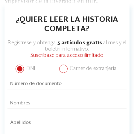
Eventos
Supervisor de la Inversión en Infr...
Blogs
¿QUIERE LEER LA HISTORIA
Ranking CEO
COMPLETA?
Edición Impresa
Regístrese y obtenga
5 artículos gratis
al mes y el
boletín informativo.
Suscríbase para acceso ilimitado
DNI
Carnet de extranjería