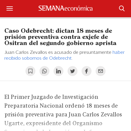
Suscríbase
Caso Odebrecht: dictan 18 meses de
Iniciar sesión
prisión preventiva contra exjefe de
Ositran del segundo gobierno aprista
Portada
Juan Carlos Zevallos es acusado de presuntamente
haber
recibido sobornos de Odebrecht
.
¿Qué está pasando?
Sectores y Empresas
Management
El Primer Juzgado de Investigación
Economía y Finanzas
Preparatoria Nacional ordenó 18 meses de
prisión preventiva para Juan Carlos Zevallos
Legal y Política
Ugarte, expresidente del Organismo