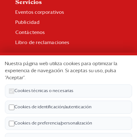
Servicios
Eventos corporativos
Publicidad
Contáctenos
Libro de reclamaciones
Suscripción
Nuestra página web utiliza cookies para optimizar la
Suscripción individual
experiencia de navegación. Si aceptas su uso, pulsa
“Aceptar”.
Paquetes corporativos
Edición Impresa
Cookies técnicas o necesarias
Nosotros
Cookies de identificación/autenticación
Quiénes somos
Cookies de preferencia/personalización
Código de ética
Términos y Condiciones