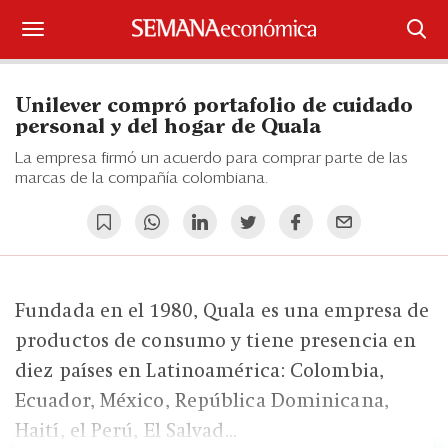
Suscríbase
Unilever compró portafolio de cuidado
Iniciar sesión
personal y del hogar de Quala
La empresa firmó un acuerdo para comprar parte de las
Portada
marcas de la compañía colombiana.
¿Qué está pasando?
Sectores y Empresas
Fundada en el 1980, Quala es una empresa de
Management
productos de consumo y tiene presencia en
Economía y Finanzas
diez países en Latinoamérica: Colombia,
Ecuador, México, República Dominicana,
Legal y Política
Haití, el Perú, El Salvad...