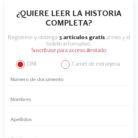
Eventos
¿QUIERE LEER LA HISTORIA
Blogs
COMPLETA?
Ranking CEO
Regístrese y obtenga
5 artículos gratis
al mes y el
Edición Impresa
boletín informativo.
Suscríbase para acceso ilimitado
DNI
Carnet de extranjería