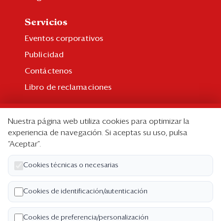
Servicios
Eventos corporativos
Publicidad
Contáctenos
Libro de reclamaciones
Suscripción
Nuestra página web utiliza cookies para optimizar la
Suscripción individual
experiencia de navegación. Si aceptas su uso, pulsa
“Aceptar”.
Paquetes corporativos
Edición Impresa
Cookies técnicas o necesarias
Nosotros
Cookies de identificación/autenticación
Quiénes somos
Cookies de preferencia/personalización
Código de ética