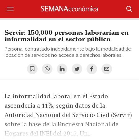
Suscríbase
Servir: 150,000 personas laborarían en
Iniciar sesión
informalidad en el sector público
Personal contratado indebidamente bajo la modalidad de
Portada
locación de servicios no accede a derechos laborales.
¿Qué está pasando?
Sectores y Empresas
La informalidad laboral en el Estado
Management
ascendería a 11%, según datos de la
Economía y Finanzas
Autoridad Nacional del Servicio Civil (Servir)
sobre la base de la Encuesta Nacional de
Legal y Política
Hogares del INEI del 2015. Un...