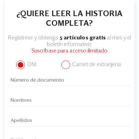
Eventos
¿QUIERE LEER LA HISTORIA
Blogs
COMPLETA?
Ranking CEO
Regístrese y obtenga
5 artículos gratis
al mes y el
Edición Impresa
boletín informativo.
Suscríbase para acceso ilimitado
DNI
Carnet de extranjería