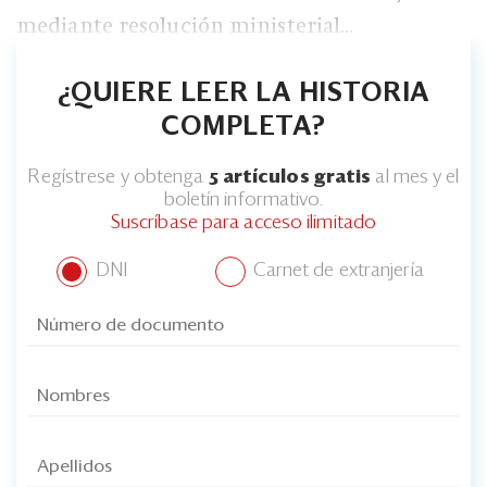
Eventos
mediante resolución ministerial...
Blogs
¿QUIERE LEER LA HISTORIA
Ranking CEO
COMPLETA?
Edición Impresa
Regístrese y obtenga
5 artículos gratis
al mes y el
boletín informativo.
Suscríbase para acceso ilimitado
DNI
Carnet de extranjería