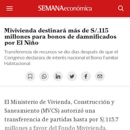
Suscríbase
Mivivienda destinará más de S/.115
Iniciar sesión
millones para bonos de damnificados
por El Niño
Portada
Transferencia de recursos se dio días después de que el
Congreso declarara de interés nacional el Bono Familiar
¿Qué está pasando?
Habitacional.
Sectores y Empresas
Management
El Ministerio de Vivienda, Construcción y
Economía y Finanzas
Saneamiento (MVCS) autorizó una
Legal y Política
transferencia de partidas hasta por S/.115.7
millones a favor del Fondo Mivivienda,