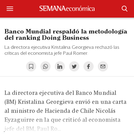
Suscríbase
Banco Mundial respaldó la metodología
Iniciar sesión
del ranking Doing Business
La directora ejecutiva Kristalina Georgieva rechazó las
Portada
críticas del economista jefe Paul Romer.
¿Qué está pasando?
Sectores y Empresas
La directora ejecutiva del Banco Mundial
Management
(BM) Kristalina Georgieva envió en una carta
Economía y Finanzas
al ministro de Hacienda de Chile Nicolás
Eyzaguirre en la que criticó al economista
Legal y Política
jefe del BM, Paul Ro...