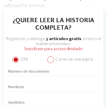
Eventos
informó la Asociac...
Blogs
¿QUIERE LEER LA HISTORIA
Ranking CEO
COMPLETA?
Edición Impresa
Regístrese y obtenga
5 artículos gratis
al mes y el
boletín informativo.
Suscríbase para acceso ilimitado
DNI
Carnet de extranjería