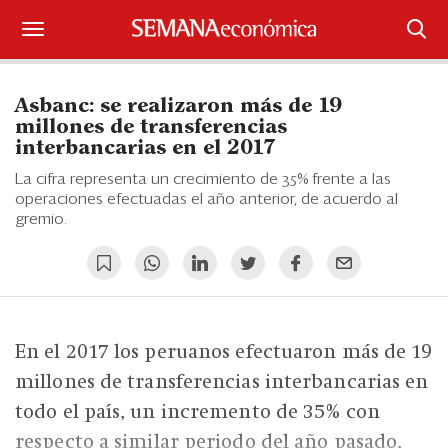
Suscríbase
Asbanc: se realizaron más de 19
Iniciar sesión
millones de transferencias
interbancarias en el 2017
Portada
La cifra representa un crecimiento de 35% frente a las
operaciones efectuadas el año anterior, de acuerdo al
¿Qué está pasando?
gremio.
Sectores y Empresas
Management
En el 2017 los peruanos efectuaron más de 19
Economía y Finanzas
millones de transferencias interbancarias en
Legal y Política
todo el país, un incremento de 35% con
respecto a similar periodo del año pasado,