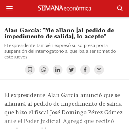
Suscríbase
Alan García: "Me allano [al pedido de
Iniciar sesión
impedimento de salida], lo acepto"
El expresidente también expresó su sorpresa por la
Portada
suspensión del interrogatorio al que iba a ser sometido
este jueves.
¿Qué está pasando?
Sectores y Empresas
Management
El expresidente Alan García anunció que se
Economía y Finanzas
allanará al pedido de impedimento de salida
que hizo el fiscal José Domingo Pérez Gómez
Legal y Política
ante el Poder Judicial. Agregó que recibió