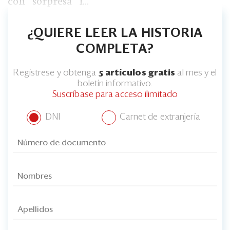
con “sorpresa” l...
Eventos
Blogs
¿QUIERE LEER LA HISTORIA
Ranking CEO
COMPLETA?
Edición Impresa
Regístrese y obtenga
5 artículos gratis
al mes y el
boletín informativo.
Suscríbase para acceso ilimitado
DNI
Carnet de extranjería