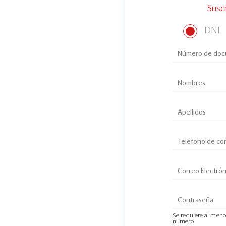
Susc
DNI
Se requiere al meno
número