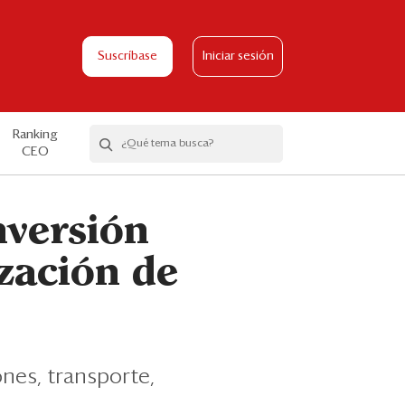
Suscríbase
Iniciar sesión
Ranking
CEO
nversión
ización de
nes, transporte,