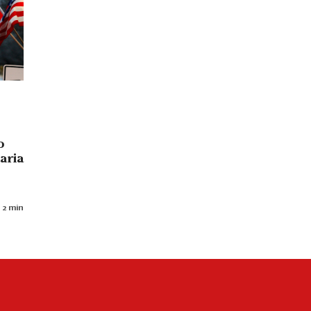
o
aria
 2 min