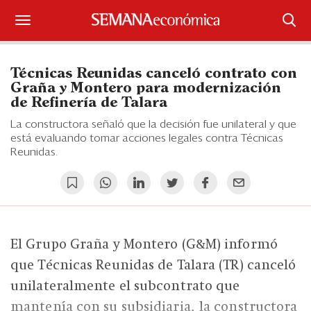
Suscríbase
Técnicas Reunidas canceló contrato con
Iniciar sesión
Graña y Montero para modernización
de Refinería de Talara
Portada
La constructora señaló que la decisión fue unilateral y que
está evaluando tomar acciones legales contra Técnicas
¿Qué está pasando?
Reunidas.
Sectores y Empresas
Management
El Grupo Graña y Montero (G&M) informó
Economía y Finanzas
que Técnicas Reunidas de Talara (TR) canceló
Legal y Política
unilateralmente el subcontrato que
mantenía con su subsidiaria, la constructora