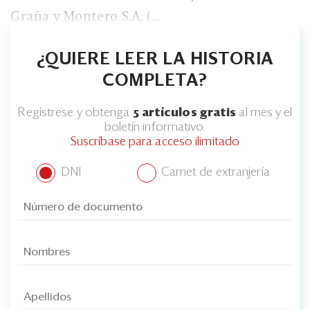
Eventos
Graña y Montero S.A. (...
Blogs
¿QUIERE LEER LA HISTORIA
Ranking CEO
COMPLETA?
Edición Impresa
Regístrese y obtenga
5 artículos gratis
al mes y el
boletín informativo.
Suscríbase para acceso ilimitado
DNI
Carnet de extranjería