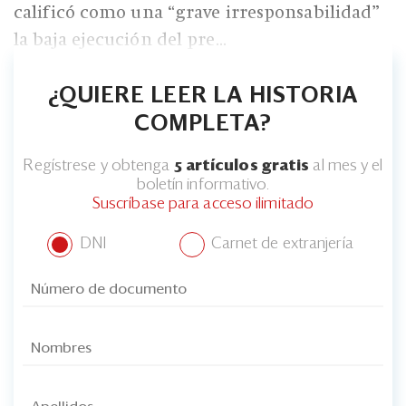
Eventos
calificó como una “grave irresponsabilidad”
la baja ejecución del pre...
Blogs
Ranking CEO
¿QUIERE LEER LA HISTORIA
COMPLETA?
Edición Impresa
Regístrese y obtenga
5 artículos gratis
al mes y el
boletín informativo.
Suscríbase para acceso ilimitado
DNI
Carnet de extranjería