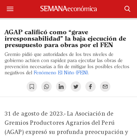
Suscríbase
AGAP calificó como “grave
Iniciar sesión
irresponsabilidad” la baja ejecución de
presupuesto para obras por el FEN
Portada
Gremio pidió que autoridades de los tres niveles de
gobierno actúen con rapidez para ejecutar las obras de
¿Qué está pasando?
prevención necesarias a fin de mitigar los posibles efectos
negativos del
Fenómeno El Niño (FEN)
.
Sectores y Empresas
Management
Economía y Finanzas
31 de agosto de 2023.- La Asociación de
Gremios Productores Agrarios del Perú
Legal y Política
(AGAP) expresó su profunda preocupación y