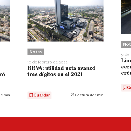
Not
Notas
9 de
Lim
10 de febrero de 2022
cer
BBVA: utilidad neta avanzó
cré
ró
tres dígitos en el 2021
G
Guardar
 2 min
Lectura de 1 min