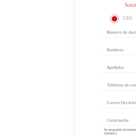
Susc
DNI
Se requiere al meno
número