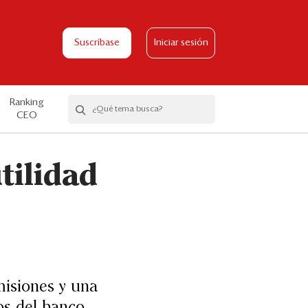
Suscríbase
Iniciar sesión
Ranking
CEO
tilidad
misiones y una
os del banco.