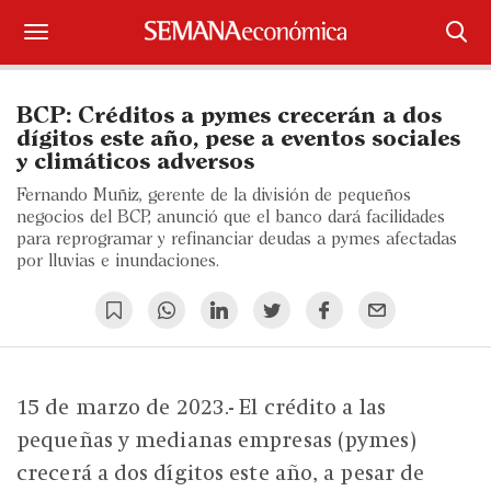
Suscríbase
BCP: Créditos a pymes crecerán a dos
Iniciar sesión
dígitos este año, pese a eventos sociales
y climáticos adversos
Portada
Fernando Muñiz, gerente de la división de pequeños
negocios del BCP, anunció que el banco dará facilidades
¿Qué está pasando?
para reprogramar y refinanciar deudas a pymes afectadas
por lluvias e inundaciones.
Sectores y Empresas
Management
Economía y Finanzas
15 de marzo de 2023.- El crédito a las
pequeñas y medianas empresas (pymes)
Legal y Política
crecerá a dos dígitos este año, a pesar de