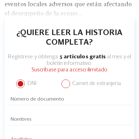
Eventos
eventos locales adversos que están afectando
el desempeño de la econo...
Blogs
Ranking CEO
¿QUIERE LEER LA HISTORIA
COMPLETA?
Edición Impresa
Regístrese y obtenga
5 artículos gratis
al mes y el
boletín informativo.
Suscríbase para acceso ilimitado
DNI
Carnet de extranjería