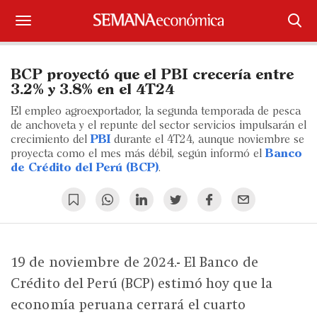
Suscríbase
BCP proyectó que el PBI crecería entre
Iniciar sesión
3.2% y 3.8% en el 4T24
El empleo agroexportador, la segunda temporada de pesca
Portada
de anchoveta y el repunte del sector servicios impulsarán el
crecimiento del
PBI
durante el 4T24, aunque noviembre se
proyecta como el mes más débil, según informó el
¿Qué está pasando?
Banco
de Crédito del Perú (BCP)
.
Sectores y Empresas
Management
Economía y Finanzas
19 de noviembre de 2024.- El Banco de
Crédito del Perú (BCP) estimó hoy que la
Legal y Política
economía peruana cerrará el cuarto