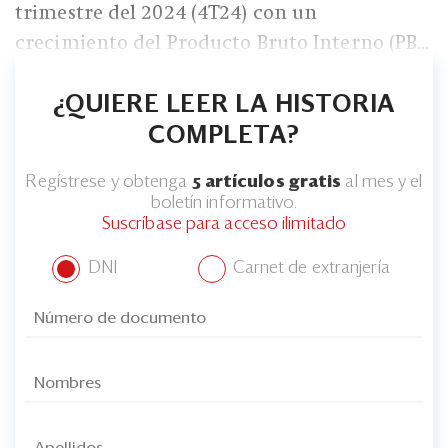
Eventos
trimestre del 2024 (4T24) con un
crecimiento del Producto Bruto Interno (PB...
Blogs
Ranking CEO
¿QUIERE LEER LA HISTORIA
COMPLETA?
Edición Impresa
Regístrese y obtenga
5 artículos gratis
al mes y el
boletín informativo.
Suscríbase para acceso ilimitado
DNI
Carnet de extranjería